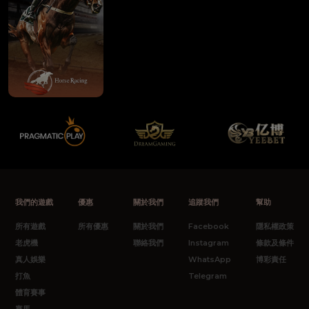
我們的遊戲
優惠
關於我們
追蹤我們
幫助
所有遊戲
所有優惠
關於我們
Facebook
隱私權政策
老虎機
聯絡我們
Instagram
條款及條件
真人娛樂
WhatsApp
博彩責任
打魚
Telegram
體育賽事
賽馬