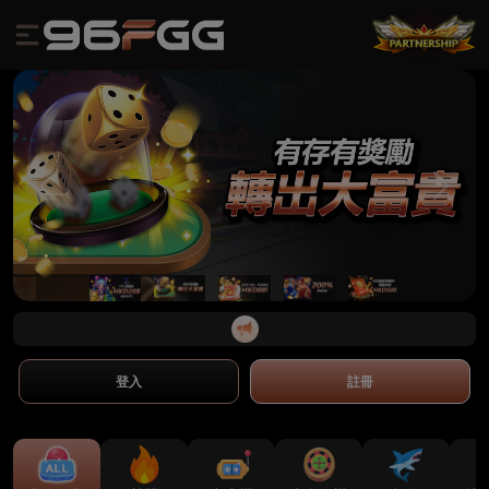
Previous
Next
登入
註冊